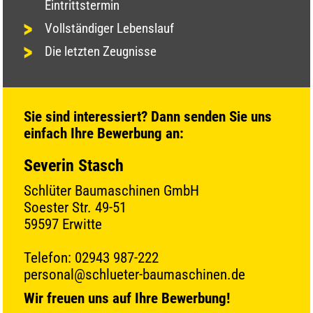
Eintrittstermin
Vollständiger Lebenslauf
Die letzten Zeugnisse
Sie sind interessiert? Dann senden Sie uns
einfach Ihre Bewerbung an:
Severin Stasch
Schlüter Baumaschinen GmbH
Soester Str. 49-51
59597 Erwitte
Telefon: 02943 987-222
personal@schlueter-baumaschinen.de
Wir freuen uns auf Ihre Bewerbung!