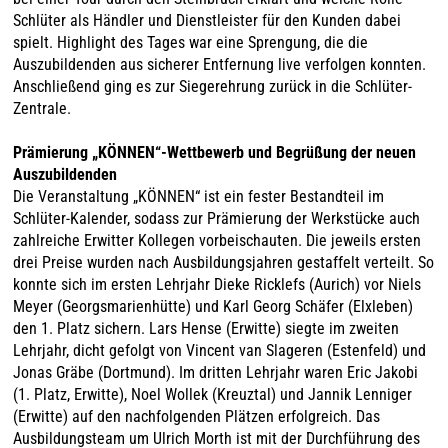
Schlüter als Händler und Dienstleister für den Kunden dabei
spielt. Highlight des Tages war eine Sprengung, die die
Auszubildenden aus sicherer Entfernung live verfolgen konnten.
Anschließend ging es zur Siegerehrung zurück in die Schlüter-
Zentrale.
Prämierung „KÖNNEN“-Wettbewerb und Begrüßung der neuen
Auszubildenden
Die Veranstaltung „KÖNNEN“ ist ein fester Bestandteil im
Schlüter-Kalender, sodass zur Prämierung der Werkstücke auch
zahlreiche Erwitter Kollegen vorbeischauten. Die jeweils ersten
drei Preise wurden nach Ausbildungsjahren gestaffelt verteilt. So
konnte sich im ersten Lehrjahr Dieke Ricklefs (Aurich) vor Niels
Meyer (Georgsmarienhütte) und Karl Georg Schäfer (Elxleben)
den 1. Platz sichern. Lars Hense (Erwitte) siegte im zweiten
Lehrjahr, dicht gefolgt von Vincent van Slageren (Estenfeld) und
Jonas Gräbe (Dortmund). Im dritten Lehrjahr waren Eric Jakobi
(1. Platz, Erwitte), Noel Wollek (Kreuztal) und Jannik Lenniger
(Erwitte) auf den nachfolgenden Plätzen erfolgreich. Das
Ausbildungsteam um Ulrich Morth ist mit der Durchführung des