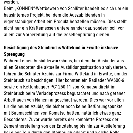
werden.
Beim „KÖNNEN“-Wettbewerb von Schlüter handelt es sich um ein
hausinternes Projekt, bei dem die Auszubildenden in
eigenständiger Arbeit ein Produkt herstellen müssen. Dies stellt
nicht nur ein Kräftemessen untereinander dar, sondern soll vor
allem zur Vorbereitung auf die Gesellenprüfung dienen.
Besichtigung des Steinbruchs Wittekind in Erwitte inklusive
Sprengung
Während eines Ausbilderworkshops, bei dem die Ausbilder aus
allen Standorten die aktuelle Ausbildungssituation analysierten,
fuhren die Schlüter-Azubis zur Firma Wittekind in Erwitte, um den
Steinbruch zu besichtigen. Hier konnten ein Radlader WA600-6
sowie ein Kettenbagger PC1250-11 von Komatsu direkt im
Steinbruch beim Verladeprozess begutachtet und nach getaner
Arbeit auch von Nahem angeschaut werden. Dies war vor allen
für die neuen Azubis, die bisher noch keine Berührungspunkte
mit Baumaschinen von Komatsu hatten, natürlich etwas ganz
Besonderes. Zuvor wurde bereits der komplette Prozess der
Zementherstellung von der Entstehung bis hin zur Auslieferung
bei einer Tour durch den Steinbruch erklärt und welche Rolle