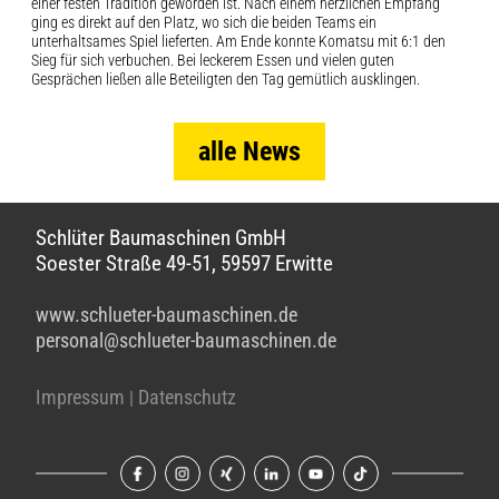
einer festen Tradition geworden ist. Nach einem herzlichen Empfang
ging es direkt auf den Platz, wo sich die beiden Teams ein
unterhaltsames Spiel lieferten. Am Ende konnte Komatsu mit 6:1 den
Sieg für sich verbuchen. Bei leckerem Essen und vielen guten
Gesprächen ließen alle Beteiligten den Tag gemütlich ausklingen.
alle News
Schlüter Baumaschinen GmbH
Soester Straße 49-51, 59597 Erwitte
www.schlueter-baumaschinen.de
personal@schlueter-baumaschinen.de
Impressum
Datenschutz
|