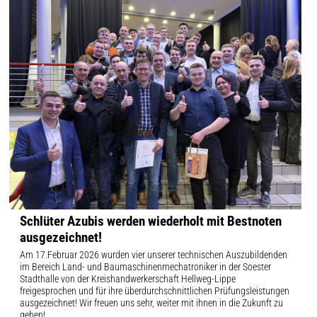
Schlüter Azubis werden wiederholt mit Bestnoten
ausgezeichnet!
Am 17.Februar 2026 wurden vier unserer technischen Auszubildenden
im Bereich Land- und Baumaschinenmechatroniker in der Soester
Stadthalle von der Kreishandwerkerschaft Hellweg-Lippe
freigesprochen und für ihre überdurchschnittlichen Prüfungsleistungen
ausgezeichnet! Wir freuen uns sehr, weiter mit ihnen in die Zukunft zu
gehen!