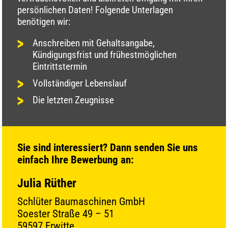
persönlichen Daten! Folgende Unterlagen
benötigen wir:
Anschreiben mit Gehaltsangabe,
Kündigungsfrist und frühestmöglichen
Eintrittstermin
Vollständiger Lebenslauf
Die letzten Zeugnisse
Sie sind interessiert? Dann senden Sie uns
einfach Ihre Bewerbung an:
Julia Rüther
Schlüter Baumaschinen GmbH
Soester Straße 49 – 51
59597 Erwitte