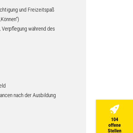
htigung und Freizeitspaß
„Können“)
, Verpflegung während des
eld
hancen nach der Ausbildung
104
offene
Stellen