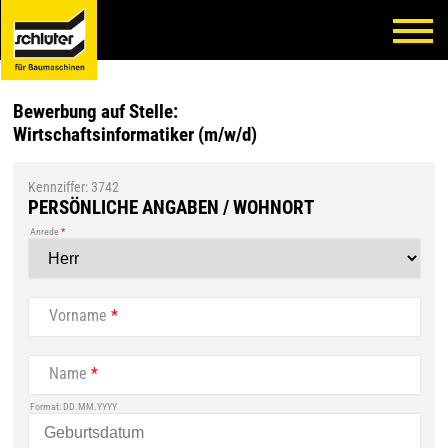
Bewerbung auf Stelle:
Wirtschaftsinformatiker (m/w/d)
Kennziffer: 3742
PERSÖNLICHE ANGABEN / WOHNORT
Anrede
*
Vorname
*
Name
*
Format: DD.MM.YYYY