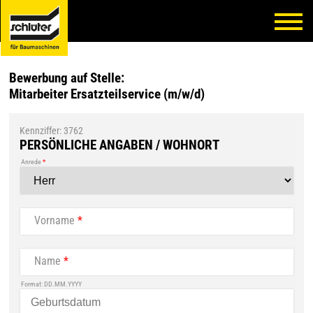
Bewerbung auf Stelle:
Mitarbeiter Ersatzteilservice (m/w/d)
Kennziffer: 3762
PERSÖNLICHE ANGABEN / WOHNORT
Anrede
*
Vorname
*
Name
*
Format: DD.MM.YYYY