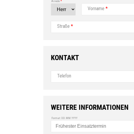
Anrede
*
Vorname
*
Straße
*
KONTAKT
Telefon
WEITERE INFORMATIONEN
Format: DD.MM.YYYY