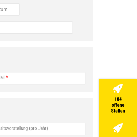
ail
*
104
offene
Stellen
altsvorstellung (pro Jahr)