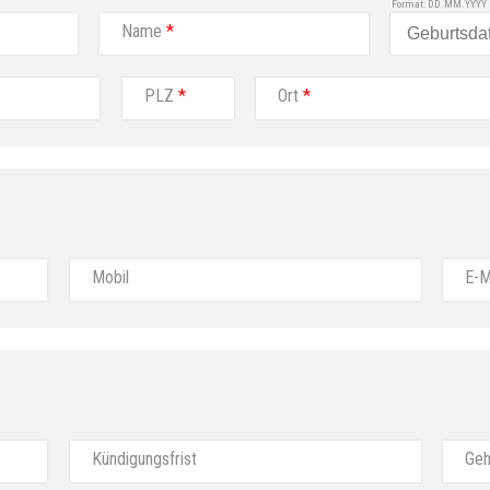
Format: DD.MM.YYYY
Name
*
PLZ
*
Ort
*
Mobil
E-M
Kündigungsfrist
Geh