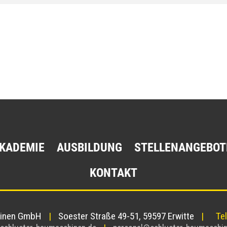
KADEMIE
AUSBILDUNG
STELLENANGEBOT
KONTAKT
hinen GmbH
|
Soester Straße 49-51, 59597 Erwitte
|
Te